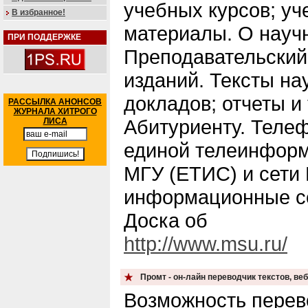
учебных курсов; уч
В избранное!
материалы. О научн
ПРИ ПОДДЕРЖКЕ
Преподавательский 
изданий. Тексты на
докладов; отчеты и
РАССЫЛКА АНОНСОВ
ЖУРНАЛА ХИТРОГО
Абитуриенту. Теле
ЛИСА
единой телеинфор
МГУ (ЕТИС) и сети
информационные с
Доска об
http://www.msu.ru/
Промт - он-лайн переводчик текстов, ве
Возможность перево