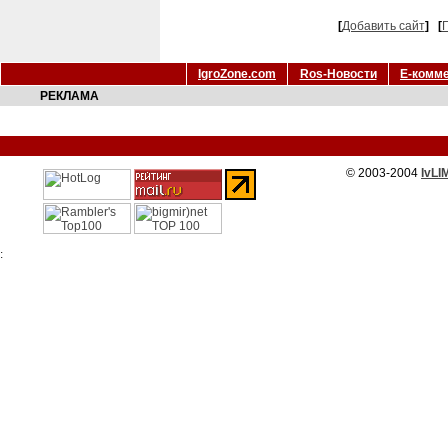
[
Добавить сайт
]
[
Г
IgroZone.com
Ros-Новости
Е-комм
РЕКЛАМА
© 2003-2004
IvLI
: