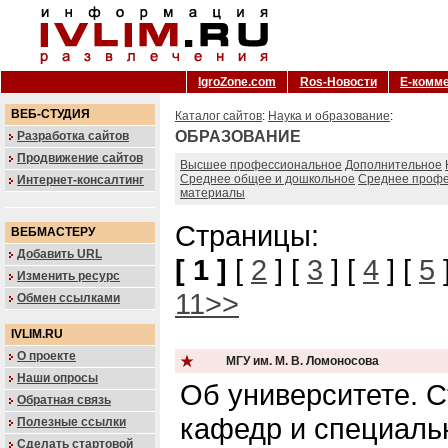
IgroZone.com
Ros-Новости
Е-комм
ВЕБ-СТУДИЯ
Каталог сайтов
:
Наука и образование
:
ОБРАЗОВАНИЕ
Разработка сайтов
Продвижение сайтов
Высшее профессиональное
Дополнительное
Среднее общее и дошкольное
Среднее профе
Интернет-консалтинг
материалы
Страницы:
ВЕБМАСТЕРУ
Добавить URL
[ 1 ]
[
2
] [
3
] [
4
] [
5
Изменить ресурс
11>>
Обмен ссылками
IVLIM.RU
О проекте
МГУ им. М. В. Ломоносова
Наши опросы
Об университете. 
Обратная связь
кафедр и специаль
Полезные ссылки
Сделать стартовой