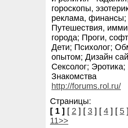
гороскопы, эзотери
реклама, финансы; 
Путешествия, иммиг
города; Проги, соф
Дети; Психолог; О
опытом; Дизайн сай
Сексолог; Эротика;
Знакомства
http://forums.rol.ru/
Страницы:
[ 1 ]
[
2
] [
3
] [
4
] [
5
11>>